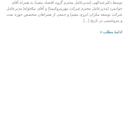
توسط دکترعبدالهی (مدیرعامل محترم گروه اقتصاد مفید) به همراه آقای
۱۴۰۰/۱۱/۰۸
جوانمرد (مدیرعامل محترم شرکت مهرپتروکیمیا) و آقای نیکخواه( مدیرعامل
شرکت توسعه مکران انرژی مفید) و جمعی از همراهان متخصص حوزه نفت
و پتروشیمی در تاریخ […]
ادامۀ مطلب »
بازدید
مدیران
ارشد
گروه
اقتصاد
مفید
از
ساختمان
فرهنگی
تجاری
آدینه
رشت
۱۴۰۰/۰۹/۲۰