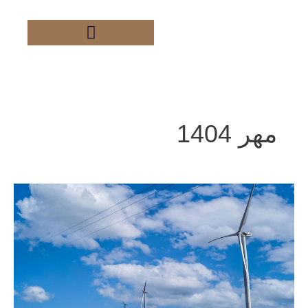
فتن
ه
حتوا
مهر 1404
کسب
رتبه
دوم
ضریب
ظرفیت
در
سطح
نیروگاه‌های
بادی