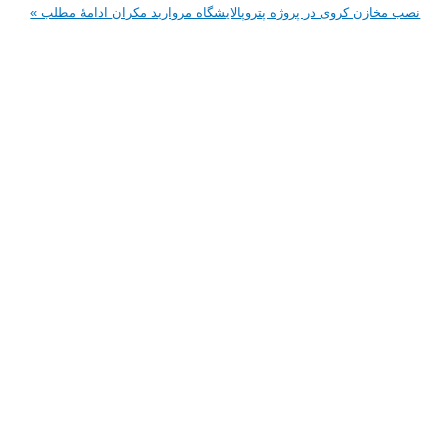
ازن کروی در پروژه پتروپالایشگاه مروارید مکران
ادامۀ مطلب »