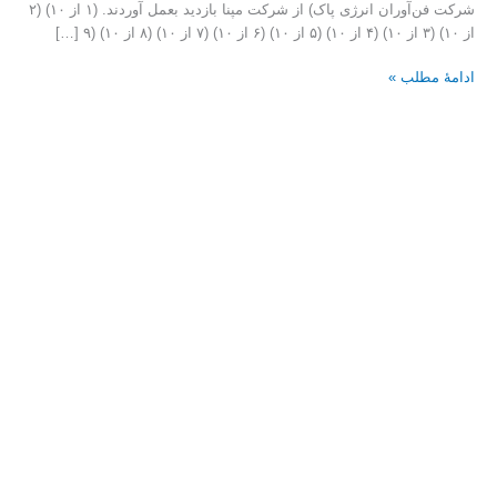
شرکت فن‌آوران انرژی پاک) از شرکت مپنا بازدید بعمل آوردند. (۱ از ۱۰) (۲
از ۱۰) (۳ از ۱۰) (۴ از ۱۰) (۵ از ۱۰) (۶ از ۱۰) (۷ از ۱۰) (۸ از ۱۰) (۹ […]
ادامۀ مطلب »
همایش
سالانه
گروه
اقتصاد
مفید
۱۴۰۰