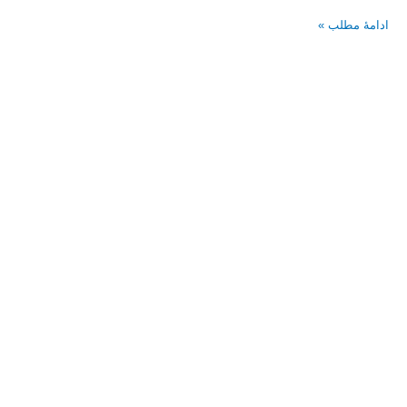
استان
ادامۀ مطلب »
لرستان
نصب
بخش
اول
و
دوم
بزرگترین
برج
فرآیندی
کشور
در
پتروشیمی
مهرپتروکیمیا