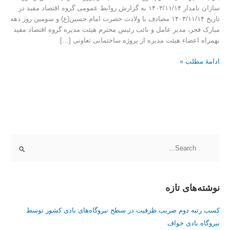
سازان نامدار ۱۴۰۳/۱۱/۱۴ به گزارش روابط عمومی گروه اقتصاد مفید در
مسکن
تاریخ ۱۴۰۳/۱۱/۱۴ مصادف با ولادت حضرت امام حسین(ع) و سومین روز دهه
ره‌آورد
مبارک فجر، مدیر عامل و نائب رئیس محترم هیئت مدیره گروه اقتصاد مفید
سازان
بهمراه اعضاء هیئت مدیره از پروژه ساختمانی تعاونی […]
نامدار
ادامۀ مطلب »
ج
س
ت
نوشته‌های تازه
ج
و
کسب رتبه دوم ضریب ظرفیت در سطح نیروگاه‌های بادی کشور توسط
ب
نیروگاه بادی خواف
ر