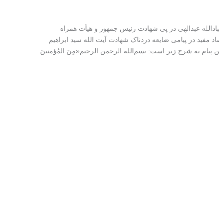
ادالله عبدالهی در پی شهادت رئیس جمهور و هیأت همراه
 اقتصاد مفید در پیامی ضایعه دردناک شهادت آیت الله سید ابراهیم
یام به شرح زیر است: بسم‌الله الرحمن الرحیم«مِنَ ‌المُؤمنینَ