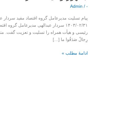
مفید
Admin
/
-
در
پیام تسلیت مدیرعامل گروه اقتصاد مفید سردار عب
پی
۱۴۰۳/۰۲/۳۱ سردار عبدالهی مدیرعامل گروه
شهادت
رئیسی و هیأت همراه را تسلیت و تعزیت گفت. متن پ
رئیس
رِجالٌ صَدَقُوا ما […]
جمهور
و
ادامۀ مطلب »
هیأت
همراه