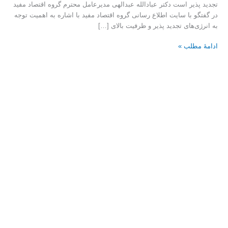
تجدید پذیر است دکتر عبادالله عبدالهی مدیرعامل محترم گروه اقتصاد مفید
در گفتگو با سایت اطلاع رسانی گروه اقتصاد مفید با اشاره به اهمیت توجه
به انرژی‌های تجدید پذیر و ظرفیت بالای […]
ادامۀ مطلب »
احداث
بلندترین
برج
فرآیندی
کشور
در
مجتمع
پتروشیمی
مهرپتروکیمیا
عسلویه