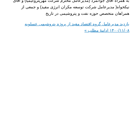
اه آقای جوانمرد (مدیرعامل محترم شرکت مهرپتروکیمیا) و آقای
ه( مدیرعامل شرکت توسعه مکران انرژی مفید) و جمعی از
ن متخصص حوزه نفت و پتروشیمی در تاریخ
 مدیرعامل گروه اقتصاد مفید از پروژه پتروشیمی عسلویه
۱۴۰۰
ادامۀ مطلب »